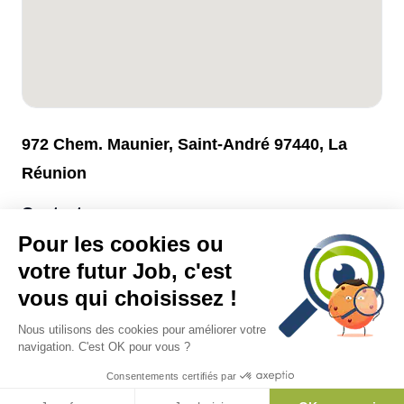
972 Chem. Maunier, Saint-André 97440, La
Réunion
Contact
Pour les cookies ou
Veuillez
vous connecter
ou
créer un compte
pour voir les
coordonnées du recruteur.
votre futur Job, c'est
vous qui choisissez !
Nous utilisons des cookies pour améliorer votre
navigation. C'est OK pour vous ?
Consentements certifiés par