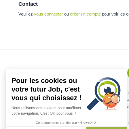
Contact
Veuillez
vous connecter
ou
créer un compte
pour voir les 
Pour les cookies ou
votre futur Job, c'est
Remplacement kiné
Offres urgentes
Mission kiné
Offre emploi ki
vous qui choisissez !
Remplacement kiné Lille
Remplacement kiné Marseille
Remplace
Remplacement kiné Occitanie
Remplacement kin
Nous utilisons des cookies pour améliorer
votre navigation. C'est OK pour vous ?
Infos sur P
Consentements certifiés par