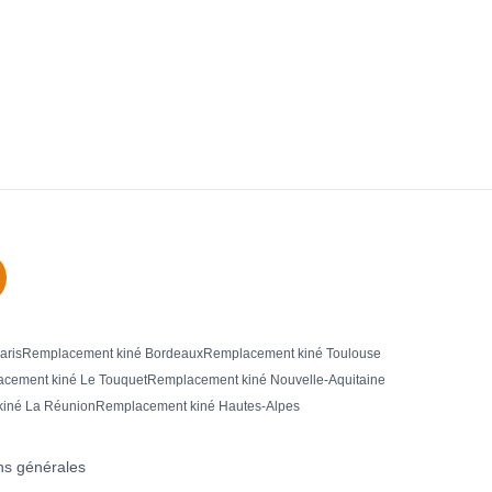
aris
Remplacement kiné Bordeaux
Remplacement kiné Toulouse
cement kiné Le Touquet
Remplacement kiné Nouvelle-Aquitaine
iné La Réunion
Remplacement kiné Hautes-Alpes
ns générales