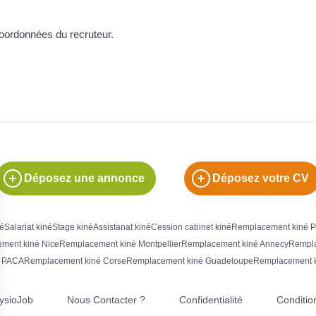
coordonnées du recruteur.
Déposez une annonce
Déposez votre CV
né
Salariat kiné
Stage kiné
Assistanat kiné
Cession cabinet kiné
Remplacement kiné P
ment kiné Nice
Remplacement kiné Montpellier
Remplacement kiné Annecy
Rempla
é PACA
Remplacement kiné Corse
Remplacement kiné Guadeloupe
Remplacement k
hysioJob
Nous Contacter ?
Confidentialité
Conditio