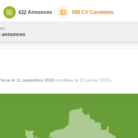
432
Annonces
588
CV Candidats
ez :
s annonces
Parue le
11 septembre 2024
(modifiée le
23 janvier 2025
)