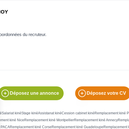
MOY
coordonnées du recruteur.
Déposez une annonce
Déposez votre CV
né
Salariat kiné
Stage kiné
Assistanat kiné
Cession cabinet kiné
Remplacement kiné P
ment kiné Nice
Remplacement kiné Montpellier
Remplacement kiné Annecy
Rempla
é PACA
Remplacement kiné Corse
Remplacement kiné Guadeloupe
Remplacement k