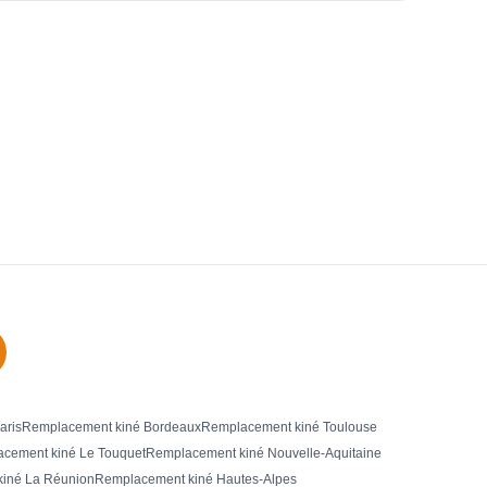
aris
Remplacement kiné Bordeaux
Remplacement kiné Toulouse
cement kiné Le Touquet
Remplacement kiné Nouvelle-Aquitaine
iné La Réunion
Remplacement kiné Hautes-Alpes