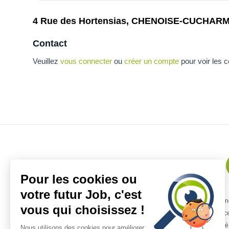
4 Rue des Hortensias, CHENOISE-CUCHAR
Contact
Veuillez
vous connecter
ou
créer un compte
pour voir les 
Pour les cookies ou
votre futur Job, c'est
Remplacement kiné
Offres urgentes
Mission kiné
Offre emploi ki
vous qui choisissez !
Remplacement kiné Lille
Remplacement kiné Marseille
Remplace
Remplacement kiné Occitanie
Remplacement kin
Nous utilisons des cookies pour améliorer