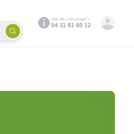
Compte
Une info ? Un conseil ?
04 11 91 60 12