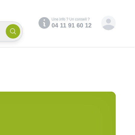
Compte
Une info ? Un conseil ?
04 11 91 60 12