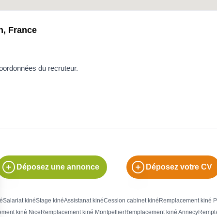
n, France
coordonnées du recruteur.
Déposez une annonce
Déposez votre CV
né
Salariat kiné
Stage kiné
Assistanat kiné
Cession cabinet kiné
Remplacement kiné P
ment kiné Nice
Remplacement kiné Montpellier
Remplacement kiné Annecy
Rempla