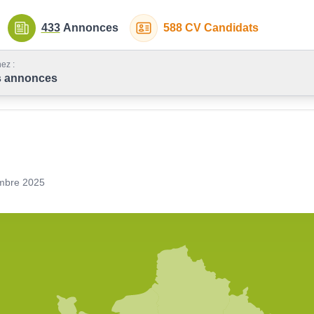
433
Annonces
588
CV Candidats
ez :
s annonces
mbre 2025