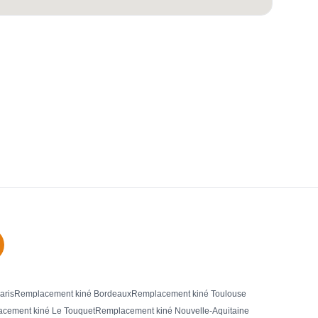
aris
Remplacement kiné Bordeaux
Remplacement kiné Toulouse
cement kiné Le Touquet
Remplacement kiné Nouvelle-Aquitaine