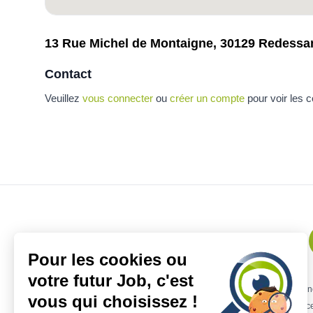
13 Rue Michel de Montaigne, 30129 Redessa
Contact
Veuillez
vous connecter
ou
créer un compte
pour voir les 
Pour les cookies ou
votre futur Job, c'est
Remplacement kiné
Offres urgentes
Mission kiné
Offre emploi ki
vous qui choisissez !
Remplacement kiné Lille
Remplacement kiné Marseille
Remplace