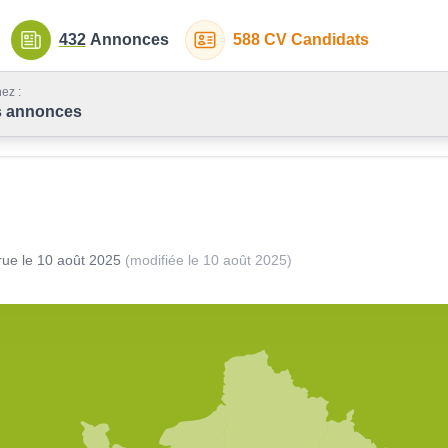
432
Annonces
588
CV Candidats
ez :
s annonces
rue le
10 août 2025
(modifiée le
10 août 2025
)