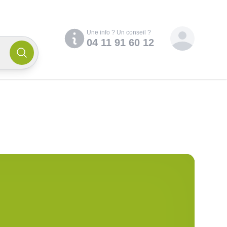
Compte
Une info ? Un conseil ?
04 11 91 60 12