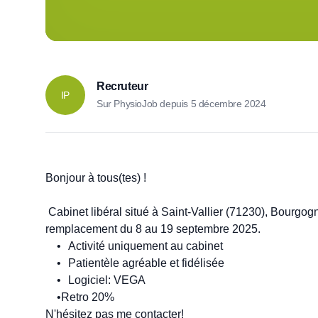
Recruteur
IP
Sur PhysioJob depuis
5 décembre 2024
Bonjour à tous(tes) !

 Cabinet libéral situé à Saint-Vallier (71230), Bourgogne, recherche un(e) kinésithérapeute pour un 
remplacement du 8 au 19 septembre 2025.

	•	Activité uniquement au cabinet

	•	Patientèle agréable et fidélisée

	•	Logiciel: VEGA

    •Retro 20%
