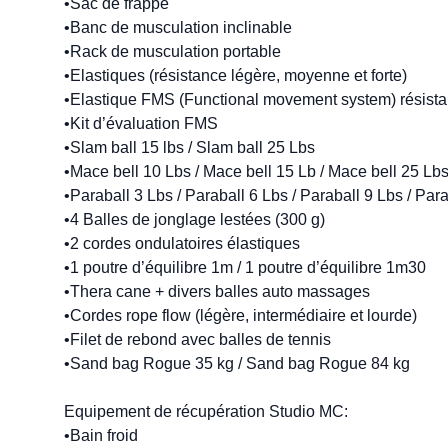
•Sac de frappe

•Banc de musculation inclinable

•Rack de musculation portable 

•Elastiques (résistance légère, moyenne et forte)

•Elastique FMS (Functional movement system) résistan
•Kit d’évaluation FMS

•Slam ball 15 lbs / Slam ball 25 Lbs

•Mace bell 10 Lbs / Mace bell 15 Lb / Mace bell 25 Lbs
•Paraball 3 Lbs / Paraball 6 Lbs / Paraball 9 Lbs / Para
•4 Balles de jonglage lestées (300 g)

•2 cordes ondulatoires élastiques 

•1 poutre d’équilibre 1m / 1 poutre d’équilibre 1m30

•Thera cane + divers balles auto massages

•Cordes rope flow (légère, intermédiaire et lourde)

•Filet de rebond avec balles de tennis

•Sand bag Rogue 35 kg / Sand bag Rogue 84 kg

Equipement de récupération Studio MC:

•Bain froid 
