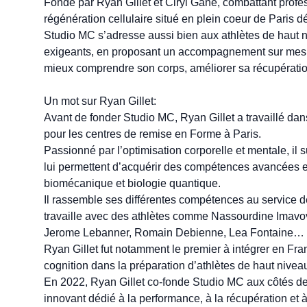
Fondé par Ryan Gillet et Ciryl Gane, combattant profe
régénération cellulaire situé en plein coeur de Paris dédi
Studio MC s’adresse aussi bien aux athlètes de haut ni
exigeants, en proposant un accompagnement sur mesur
mieux comprendre son corps, améliorer sa récupératio
Un mot sur Ryan Gillet:

Avant de fonder Studio MC, Ryan Gillet a travaillé dans
pour les centres de remise en Forme à Paris.

Passionné par l’optimisation corporelle et mentale, il
lui permettent d’acquérir des compétences avancées en r
biomécanique et biologie quantique.

Il rassemble ses différentes compétences au service de
travaille avec des athlètes comme Nassourdine Imavov,
Jerome Lebanner, Romain Debienne, Lea Fontaine…

Ryan Gillet fut notamment le premier à intégrer en Fran
cognition dans la préparation d’athlètes de haut niveau
En 2022, Ryan Gillet co-fonde Studio MC aux côtés de 
innovant dédié à la performance, à la récupération et à