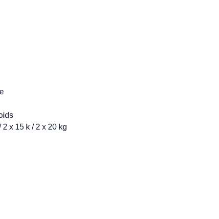
e

ids 

2 x 15 k / 2 x 20 kg
