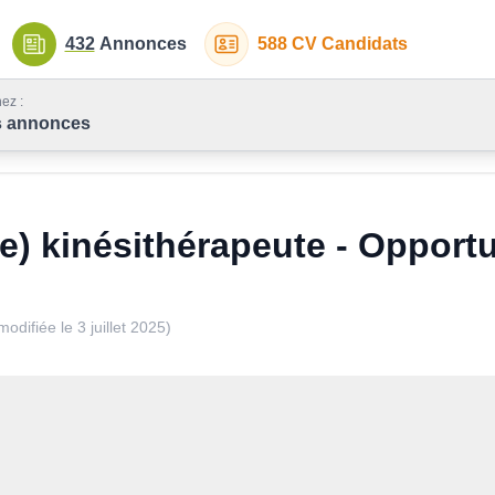
432
Annonces
588
CV Candidats
ez :
s annonces
) kinésithérapeute - Opportu
modifiée le
3 juillet 2025
)