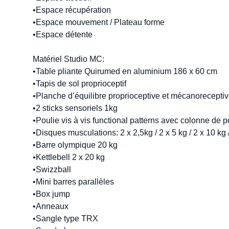
•Espace récupération

•Espace mouvement / Plateau forme

•Espace détente

Matériel Studio MC:

•Table pliante Quirumed en aluminium 186 x 60 cm

•Tapis de sol proprioceptif

•Planche d’équilibre proprioceptive et mécanoreceptiv
•2 sticks sensoriels 1kg 

•Poulie vis à vis functional patterns avec colonne de po
•Disques musculations: 2 x 2,5kg / 2 x 5 kg / 2 x 10 kg / 
•Barre olympique 20 kg

•Kettlebell 2 x 20 kg

•Swizzball

•Mini barres parallèles

•Box jump

•Anneaux

•Sangle type TRX
